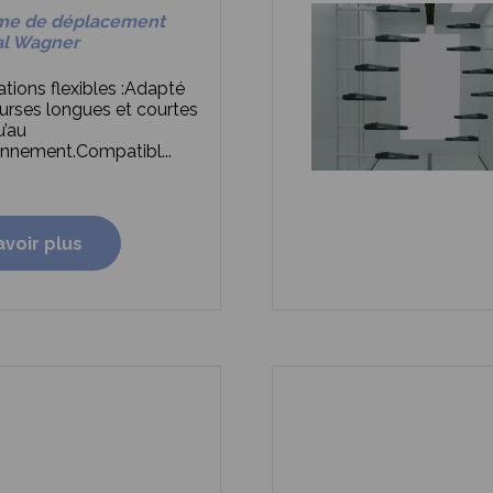
me de déplacement
al Wagner
tions flexibles :
Adapté
urses longues et courtes
u’au
onnement.
Compatibl...
avoir plus