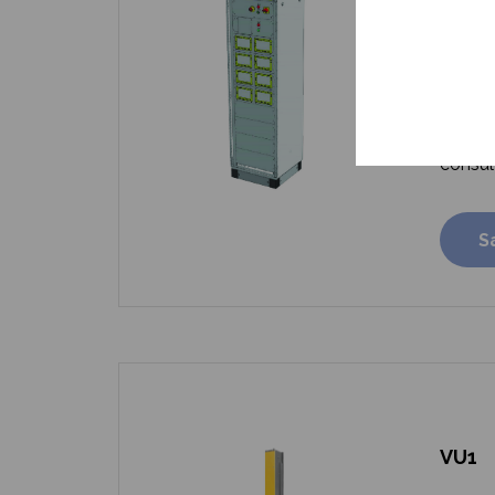
l’alim
pilota
de pei
Module
électri
pneum
consult
S
VU1