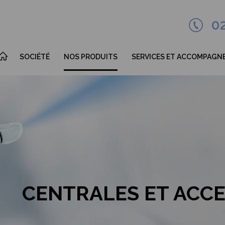
02
SOCIÉTÉ
NOS PRODUITS
SERVICES ET ACCOMPAGN
sommes nous ?
APPLICATION LIQUIDE
INSTALLATIONS
eurs d’activité et
APPLICATION POUDRE
LOCATIONS
ications
APPLICATION PRODUIT
MAINTENANCES
enaires
EPAIS
SAV
tact
TRAITEMENT DES DECHETS
PIECES DETACHEES
 recrutons ! Rejoignez
PROMOTION du MOIS
s
FORMATIONS
Produits par Process
AUDITS
CENTRALES ET ACC