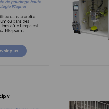
ale de poudrage haute
ologie Wagner
ilisée dans le profilé
ium ou dans des
ations où le temps est
. Elle perm...
avoir plus
cip V