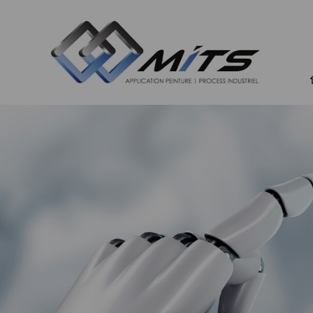
Qui 
Sect
appl
Part
Con
Nous
nou