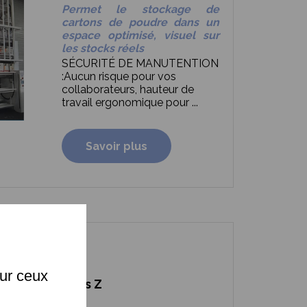
Permet le stockage de
cartons de poudre dans un
espace optimisé, visuel sur
les stocks réels
SÉCURITÉ DE MANUTENTION
:
Aucun risque pour vos
collaborateurs, hauteur de
travail ergonomique pour ...
Savoir plus
X
sur ceux
Axes Z