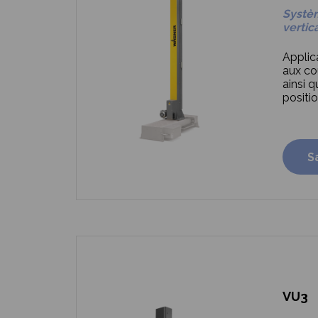
Systè
vertic
Applica
aux co
ainsi q
positi
S
VU3