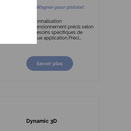
Axe Wagner pour pistolet
Personnalisation
:
Dimensionnement précis selon
les besoins spécifiques de
chaque application.
Préci...
Savoir plus
Dynamic 3D