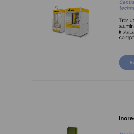
Centr
techn
Très ut
alumin
install
compté
S
Inore