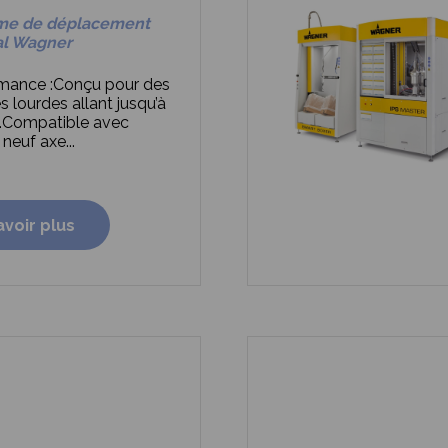
me de déplacement
al Wagner
mance :
Conçu pour des
s lourdes allant jusqu’à
.
Compatible avec
 neuf axe...
avoir plus