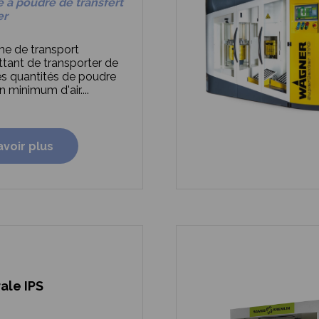
à poudre de transfert
er
e de transport
tant de transporter de
s quantités de poudre
 minimum d'air....
avoir plus
ale IPS