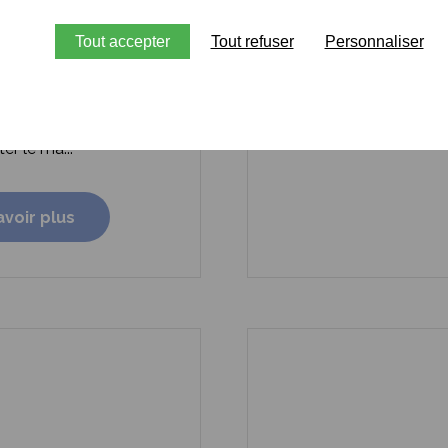
entation et au
ge d’une installation
Tout accepter
Tout refuser
Personnaliser
nture en pou...
 d'alimentation
que.
Kit d'alimentation
atique.
Cliquez ici pour
er le ma...
avoir plus