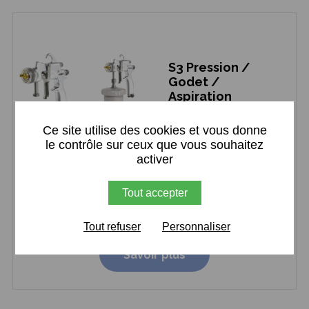
S3 Pression /
Godet /
Aspiration
X
Pistolets basse
Ce site utilise des cookies et vous donne
pression Sames
le contrôle sur ceux que vous souhaitez
activer
Les pistolets de
peinture S3 sont
Tout accepter
conçus pour...
Tout refuser
Personnaliser
Savoir plus